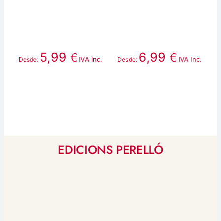
€
€
5,99
6,99
IVA Inc.
IVA Inc.
Desde:
Desde:
D
EDICIONS PERELLÓ