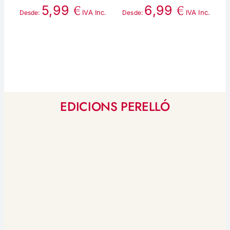
€
€
5,99
6,99
IVA Inc.
IVA Inc.
Desde:
Desde:
D
EDICIONS PERELLÓ