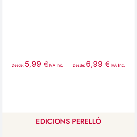
€
€
5,99
6,99
IVA Inc.
IVA Inc.
Desde:
Desde:
D
EDICIONS PERELLÓ