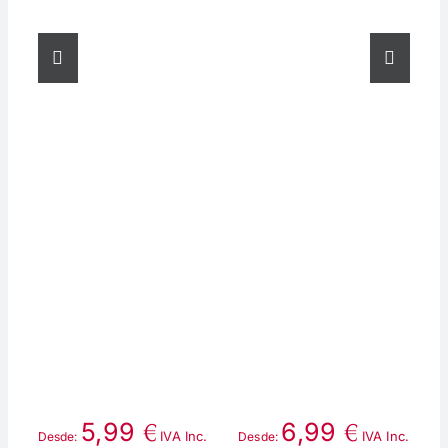
€
€
5,99
6,99
IVA Inc.
IVA Inc.
Desde:
Desde:
D