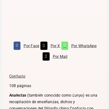
Por Face
Por X
Por WhatsApp
Por Mail
Confucio
108 páginas
Analectas
(también conocido como
Lunyu
) es una
recopilación de enseñanzas, dichos y
conversaciones del filósofo chino Confucio con