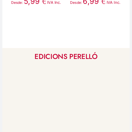
€
€
5,99
6,99
IVA Inc.
IVA Inc.
Desde:
Desde:
D
EDICIONS PERELLÓ