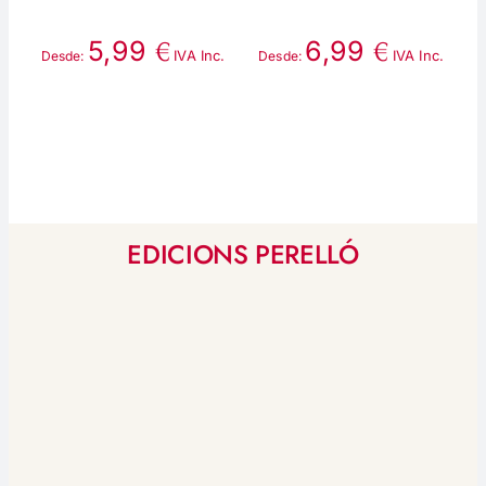
€
€
5,99
6,99
IVA Inc.
IVA Inc.
Desde:
Desde:
D
EDICIONS PERELLÓ