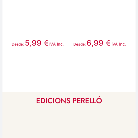
€
€
5,99
6,99
IVA Inc.
IVA Inc.
Desde:
Desde:
D
EDICIONS PERELLÓ