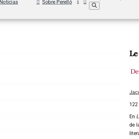
Noticias
Sobre Perelló
5
Le
De
Jac
122
En
L
de l
lite