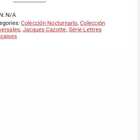
N:
N/A
egories:
Colección Nocturnario
,
Colección
versales
,
Jacques Cazotte
,
Série Lettres
nçaises