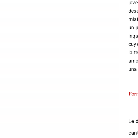
jove
dese
mis
un j
inqu
cuya
la t
amor
una 
For
Le 
can