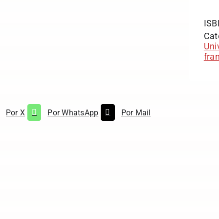
ISB
Cat
Uni
fra
Por X
Por WhatsApp
Por Mail