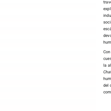
trav
expl
indu
soci
escá
devo
hum
Con 
cues
la 
Chat
huma
del 
como