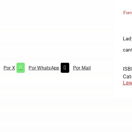
For
Lad
can
Por X
Por WhatsApp
Por Mail
ISB
Cat
Law