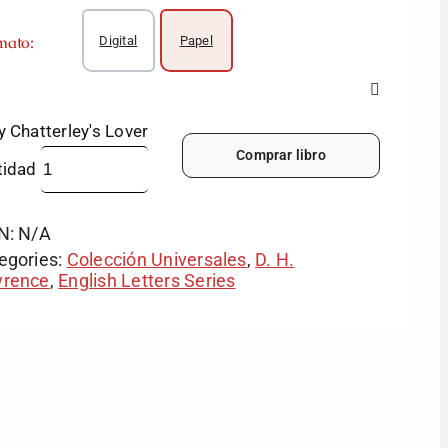
mato:
Digital
Papel
y Chatterley's Lover
Comprar libro
tidad
N:
N/A
egories:
Colección Universales
,
D. H.
rence
,
English Letters Series