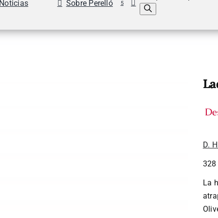
Noticias
Sobre Perelló
5
La
De
D. H
328
La h
atra
Oliv