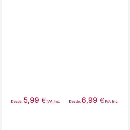
€
€
5,99
6,99
IVA Inc.
IVA Inc.
Desde:
Desde:
D