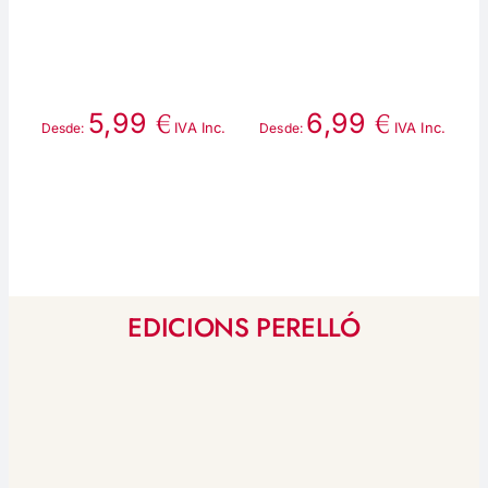
€
€
5,99
6,99
IVA Inc.
IVA Inc.
Desde:
Desde:
D
EDICIONS PERELLÓ