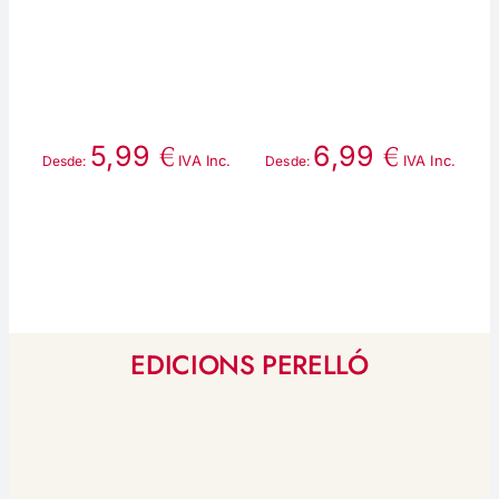
€
€
5,99
6,99
IVA Inc.
IVA Inc.
Desde:
Desde:
D
EDICIONS PERELLÓ