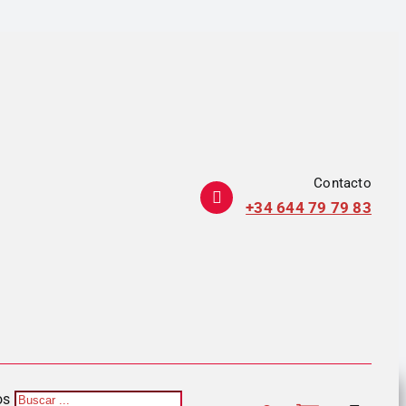
Contacto
+34 644 79 79 83
os