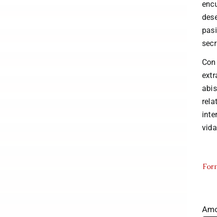
enc
dese
pasi
secr
Con 
extr
abis
rela
inte
vida
For
Amo