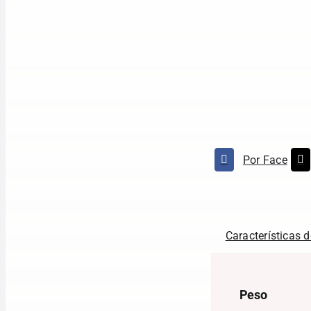
Por Face
Características de
Peso