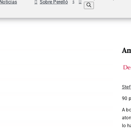
Noticias
Sobre Perelló
5
A
De
Ste
90 
A bo
ator
lo h