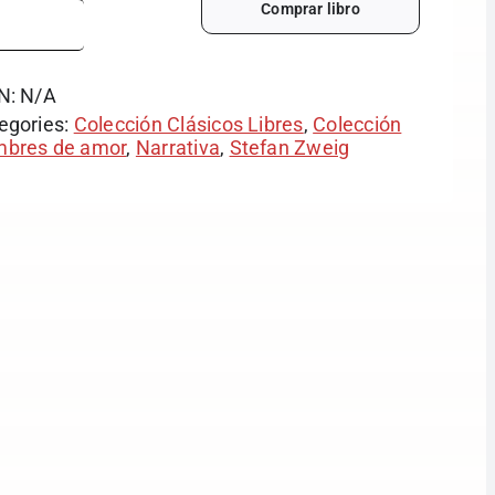
Comprar libro
N:
N/A
egories:
Colección Clásicos Libres
,
Colección
bres de amor
,
Narrativa
,
Stefan Zweig