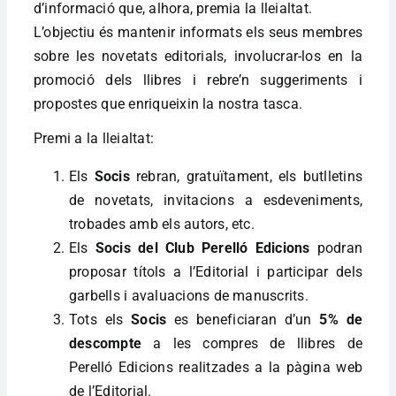
d’informació que, alhora, premia la lleialtat.
L’objectiu és mantenir informats els seus membres
sobre les novetats editorials, involucrar-los en la
promoció dels llibres i rebre’n suggeriments i
propostes que enriqueixin la nostra tasca.
Premi a la lleialtat:
Els
Socis
rebran, gratuïtament, els butlletins
de novetats, invitacions a esdeveniments,
trobades amb els autors, etc.
Els
Socis del Club Perelló Edicions
podran
proposar títols a l’Editorial i participar dels
garbells i avaluacions de manuscrits.
Tots els
Socis
es beneficiaran d’un
5% de
descompte
a les compres de llibres de
Perelló Edicions realitzades a la pàgina web
de l’Editorial.